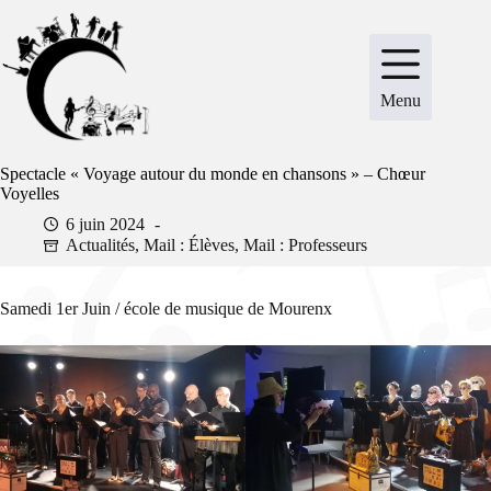
Passer
au
contenu
Menu
Spectacle « Voyage autour du monde en chansons » – Chœur
Voyelles
6 juin 2024
Actualités
,
Mail : Élèves
,
Mail : Professeurs
Samedi 1er Juin / école de musique de Mourenx